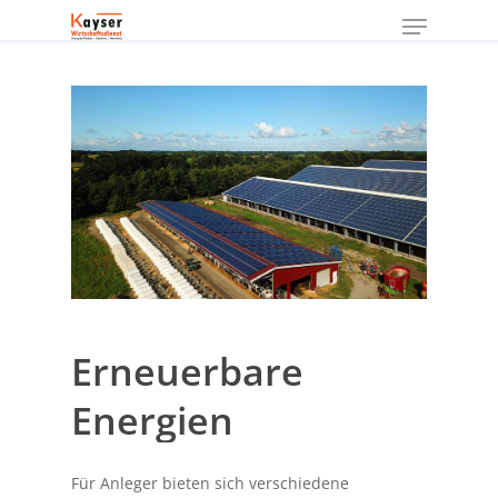
Menu
Skip
to
Close
main
Menu
content
Erneuerbare
Energien
Für Anleger bieten sich verschiedene